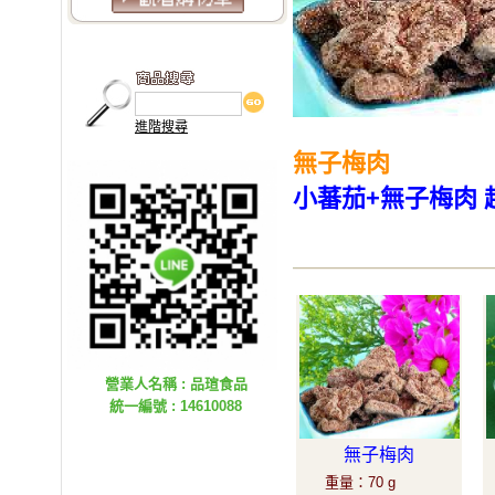
進階搜尋
無子梅肉
小蕃茄+無子梅肉 
營業人名稱 : 品瑄食品
統一編號 : 14610088
無子梅肉
重量
：
70 g