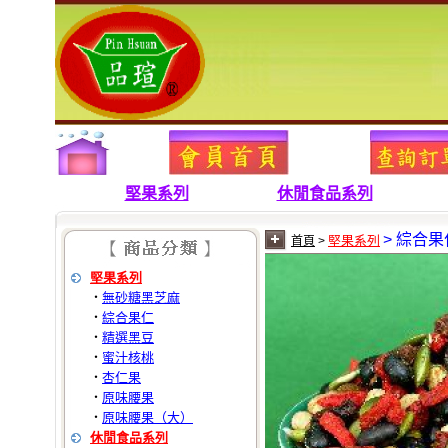
堅果系列
休閒食品系列
> 綜合果
堅果系列
首頁
>
堅果系列
無砂糖黑芝麻
‧
綜合果仁
‧
精選黑豆
‧
蜜汁核桃
‧
杏仁果
‧
原味腰果
‧
原味腰果（大）
‧
休閒食品系列