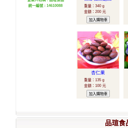
統一編號 : 14610088
重量
：
340 g
金額
：
200 元
杏仁果
重量
：
135 g
金額
：
100 元
品瑄食