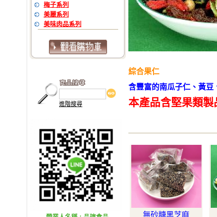
梅子系列
美麗系列
美味肉品系列
綜合果仁
含豐富的
南瓜子仁、黃豆
本產品含堅果類製
進階搜尋
無砂糖黑芝麻
營業人名稱 : 品瑄食品