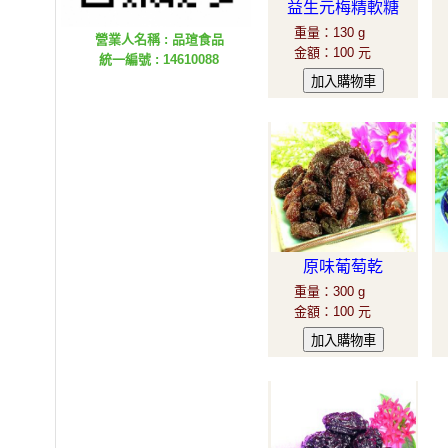
益生元梅精軟糖
重量
：
130 g
營業人名稱 : 品瑄食品
金額
：
100 元
統一編號 : 14610088
原味葡萄乾
重量
：
300 g
金額
：
100 元