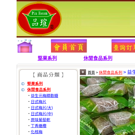
堅果系列
休閒食品系列
> 
休閒食品系列
首頁
>
堅果系列
休閒食品系列
益生元梅精軟糖
‧
日式梅片
‧
日式梅片(大)
‧
日式梅片(中)
‧
原味葡萄乾
‧
丁香橄欖
‧
化核梅
‧