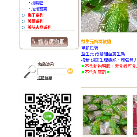
梅精糖
‧
加州蜜棗
‧
梅子系列
美麗系列
美味肉品系列
益生元梅精軟糖
單顆包裝
益生元 改變細菌叢生態
梅精 調節生理機能、增強體
✸
不含動物明膠、素食者可食用
✸
不含防腐劑
✸
進階搜尋