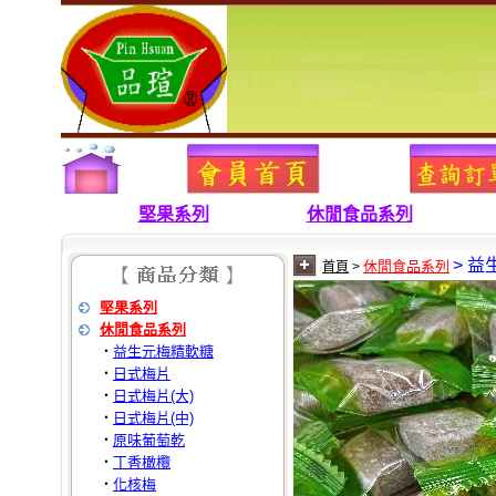
堅果系列
休閒食品系列
> 
休閒食品系列
首頁
>
堅果系列
休閒食品系列
益生元梅精軟糖
‧
日式梅片
‧
日式梅片(大)
‧
日式梅片(中)
‧
原味葡萄乾
‧
丁香橄欖
‧
化核梅
‧