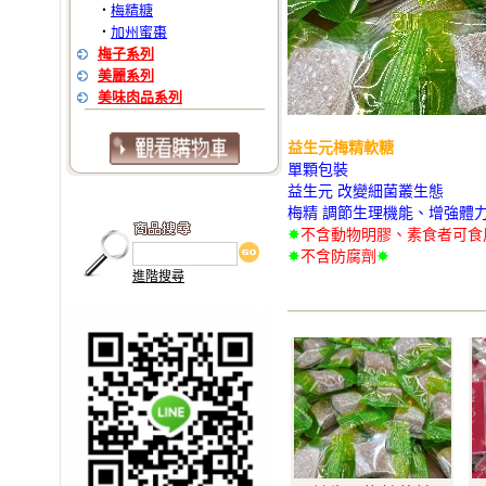
梅精糖
‧
加州蜜棗
‧
梅子系列
美麗系列
美味肉品系列
益生元梅精軟糖
單顆包裝
益生元 改變細菌叢生態
梅精 調節生理機能、增強體
✸
不含動物明膠、素食者可食用
✸
不含防腐劑
✸
進階搜尋