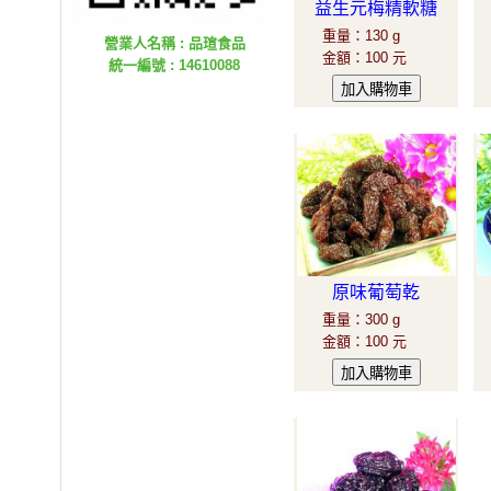
益生元梅精軟糖
重量
：
130 g
營業人名稱 : 品瑄食品
金額
：
100 元
統一編號 : 14610088
原味葡萄乾
重量
：
300 g
金額
：
100 元