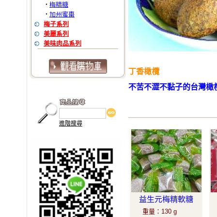
梅精糖
‧
加州蜜棗
‧
梅子系列
美麗系列
美味肉品系列
丁香橄欖
不苦不澀不黏子的台灣橄
進階搜尋
益生元梅精軟糖
重量
：
130 g