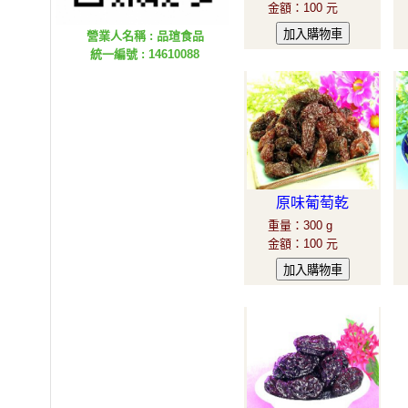
金額
：
100 元
營業人名稱 : 品瑄食品
統一編號 : 14610088
原味葡萄乾
重量
：
300 g
金額
：
100 元