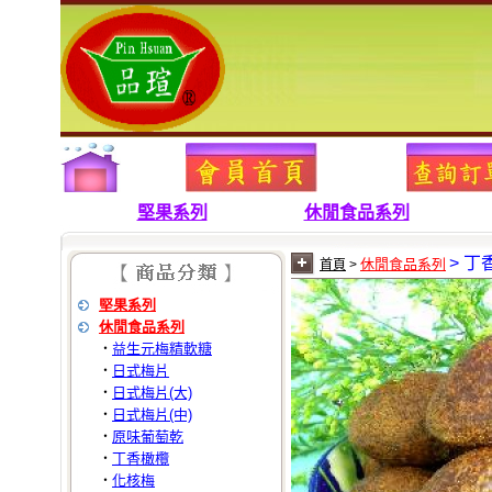
歡
堅果系列
休閒食品系列
> 丁
休閒食品系列
首頁
>
堅果系列
休閒食品系列
益生元梅精軟糖
‧
日式梅片
‧
日式梅片(大)
‧
日式梅片(中)
‧
原味葡萄乾
‧
丁香橄欖
‧
化核梅
‧