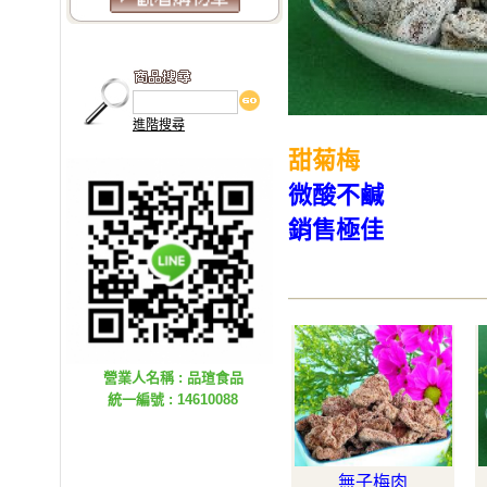
進階搜尋
甜菊梅
微酸不鹹
銷售極佳
營業人名稱 : 品瑄食品
統一編號 : 14610088
無子梅肉