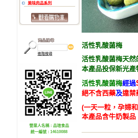
美味肉品系列
活性乳酸菌梅
進階搜尋
活性乳酸菌梅
本產品投保新光產
活性乳酸菌梅
經過
絕不含西藥
及
違禁
(
一天一粒，孕婦和
本產品含牛奶製品
營業人名稱 : 品瑄食品
統一編號 : 14610088