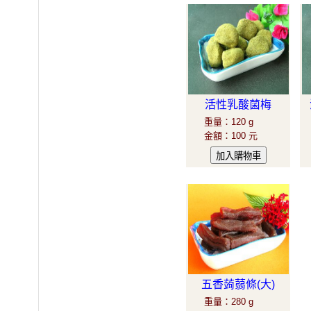
活性乳酸菌梅
重量
：
120 g
金額
：
100 元
五香蒟蒻條(大)
重量
：
280 g