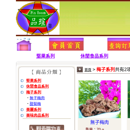
堅果系列
休閒食品系列
>
梅子系列
共有2
首頁
堅果系列
休閒食品系列
梅子系列
無子梅肉
‧
甜菊梅
‧
美麗系列
美味肉品系列
無子梅肉
重量
：
70 g