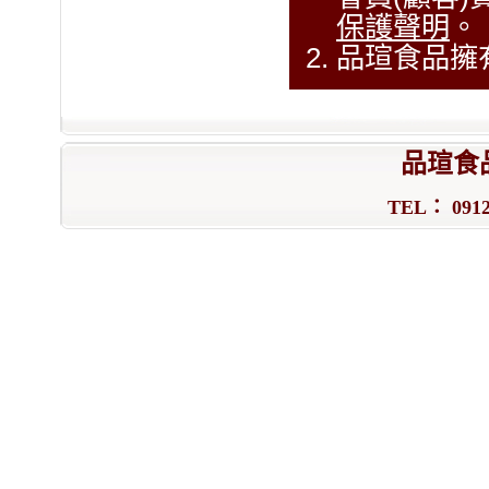
保護聲明
。
品瑄食品擁
品瑄食
TEL： 0912